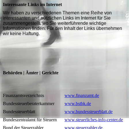
Interessante Links im Internet
Wir haben zu verschiedenen Themen eine Reihe von
interessanten und nützlichen Links im Internet für Sie
zusammengestellt, wo Sie weiterführende wichtige
Informationen finden. Für den Inhalt der Links übernehmen
wir keine Haftung.
Behörden | Ämter | Gerichte
Finanzamtsverzeichnis
www.finanzamt.de
Bundessteuerberaterkammer
www.bstbk.de
Bundessteuerblatt
www.bundessteuerblatt.de
Bundeszentralamt für Steuern
www.steuerliches-info-center.de
Bund der Steuerzahler
www.steuerzahler.de