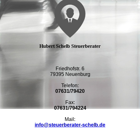
Hubert Schelb Steuerberater
Friedhofstr. 6
79395 Neuenburg
Telefon:
07631/79420
Fax:
07631/794224
Mail:
info@steuerberater-schelb.de